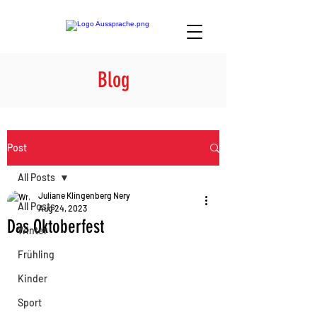
Blog
Post
All Posts
Juliane Klingenberg Nery
All Posts
Aug 24, 2023
Das Oktoberfest
Winter
Frühling
Kinder
Sport